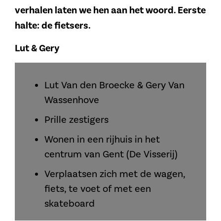
verhalen laten we hen aan het woord. Eerste
halte: de fietsers.
Lut & Gery
Lut Van den Broecke & Gery Van
Wassenhove
Prille zestigers
Wonen in een rijhuis in het
centrum van Gent (De Visserij)
Verplaatsen zich met de wagen,
fiets, te voet of met een
skateboard