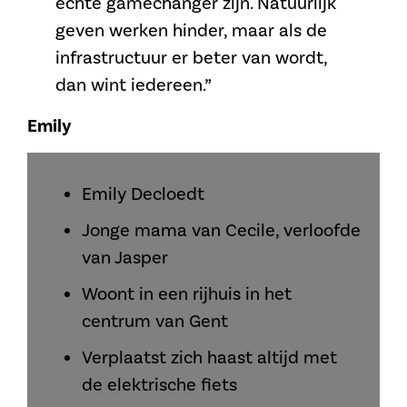
echte gamechanger zijn. Natuurlijk
geven werken hinder, maar als de
infrastructuur er beter van wordt,
dan wint iedereen.”
Emily
Emily Decloedt
Jonge mama van Cecile, verloofde
van Jasper
Woont in een rijhuis in het
centrum van Gent
Verplaatst zich haast altijd met
de elektrische fiets